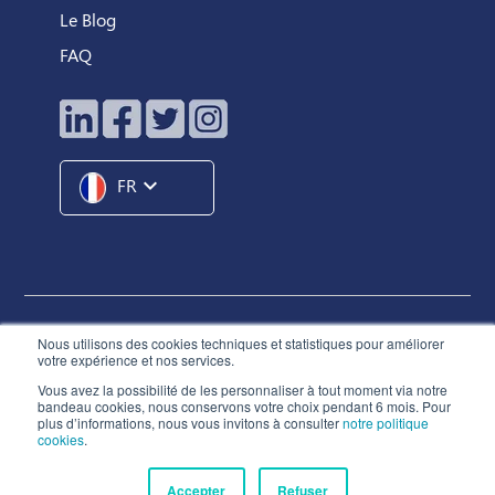
Le Blog
FAQ
expand_more
FR
Hunteed SAS ©
2026
® Tous droits réservés
Nous utilisons des cookies techniques et statistiques pour améliorer
votre expérience et nos services.
Conditions Générales d'Utilisation
Vous avez la possibilité de les personnaliser à tout moment via notre
Charte de Déontologie
bandeau cookies, nous conservons votre choix pendant 6 mois. Pour
plus d’informations, nous vous invitons à consulter
notre politique
Politique de Confidentialité
cookies
.
Politique de Cookies
Accepter
Refuser