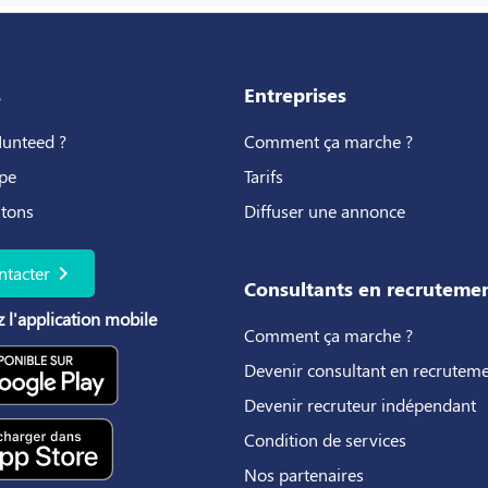
s
Entreprises
Hunteed ?
Comment ça marche ?
pe
Tarifs
utons
Diffuser une annonce
chevron_right
ntacter
Consultants en recruteme
 l'application mobile
Comment ça marche ?
Devenir consultant en recrutem
Devenir recruteur indépendant
Condition de services
Nos partenaires