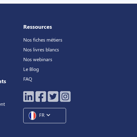
Ressources
Nos fiches métiers
Nos livres blancs
Nos webinars
Le Blog
FAQ
nts
ent
expand_more
FR