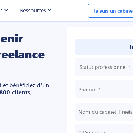
fs
expand_more
Ressources
expand_more
Je suis un cabin
enir
I
reelance
 et bénéficiez d’un
800 clients,