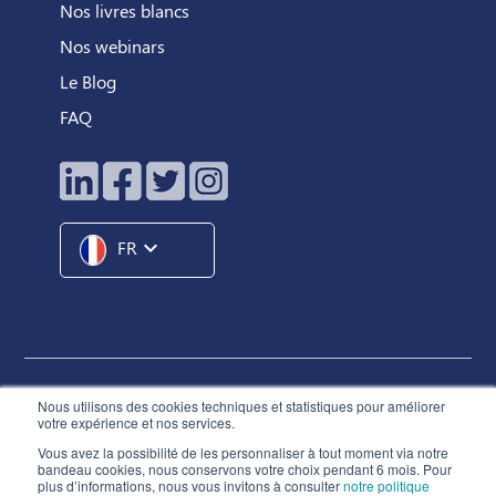
Nos livres blancs
Nos webinars
Le Blog
FAQ
expand_more
FR
Hunteed SAS ©
2026
® Tous droits réservés
Nous utilisons des cookies techniques et statistiques pour améliorer
votre expérience et nos services.
Conditions Générales d'Utilisation
Vous avez la possibilité de les personnaliser à tout moment via notre
Charte de Déontologie
bandeau cookies, nous conservons votre choix pendant 6 mois. Pour
plus d’informations, nous vous invitons à consulter
notre politique