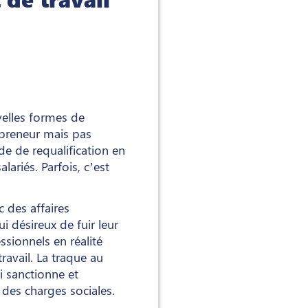
uvelles formes de
epreneur mais pas
de de requalification en
lariés. Parfois, c’est
c des affaires
i désireux de fuir leur
sionnels en réalité
avail. La traque au
i sanctionne et
 des charges sociales.