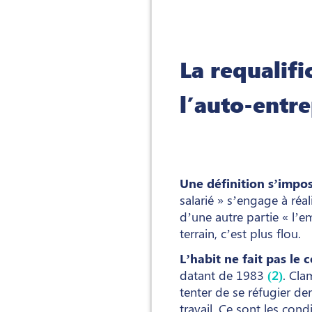
La requalifi
l’auto-entr
Une définition s’impos
salarié » s’engage à réa
d’une autre partie « l’e
terrain, c’est plus flou.
L’habit ne fait pas le c
datant de 1983
(2)
. Cla
tenter de se réfugier de
travail. Ce sont les cond