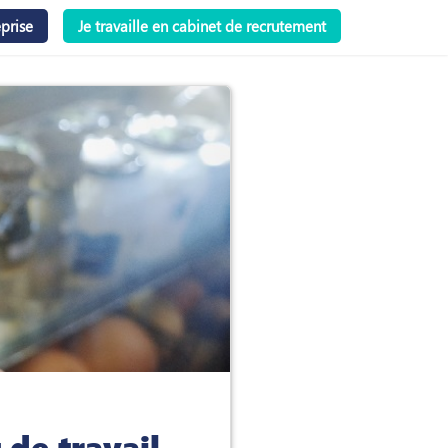
prise
Je travaille en cabinet de recrutement
 de travail