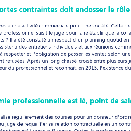
rtes contraintes doit endosser le rôl
erce une activité commerciale pour une société. Cette der
le professionnel saisit le juge pour faire établir que la col
aits ? Il a été constaté un respect d’un planning quotidien 
assister à des entretiens individuels et aux réunions comme
l à respecter et l’obligation de passer les ventes selon u
nt refusées. Après un long chassé-croisé entre plusieurs ju
ur du professionnel et reconnaît, en 2015, l’existence du
e professionnelle est là, point de sal
alise régulièrement des courses pour un donneur d’ordre
u juge de requalifier sa relation contractuelle en un cont
nt pas été jugées suffisantes. Certes, le professionnel ut