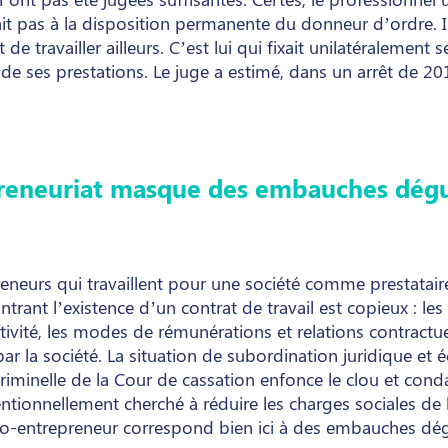
tait pas à la disposition permanente du donneur d’ordre. Il 
e travailler ailleurs. C’est lui qui fixait unilatéralement s
 de ses prestations. Le juge a estimé, dans un arrêt de 201
preneuriat masque des embauches dégui
eneurs qui travaillent pour une société comme prestataire
trant l’existence d’un contrat de travail est copieux : les
tivité, les modes de rémunérations et relations contractuel
é par la société. La situation de subordination juridique e
riminelle de la Cour de cassation enfonce le clou et cond
entionnellement cherché à réduire les charges sociales de 
to-entrepreneur correspond bien ici à des embauches dég