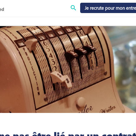
search
Je recrute pour mon entre
ed
e pas être lié par un contrat