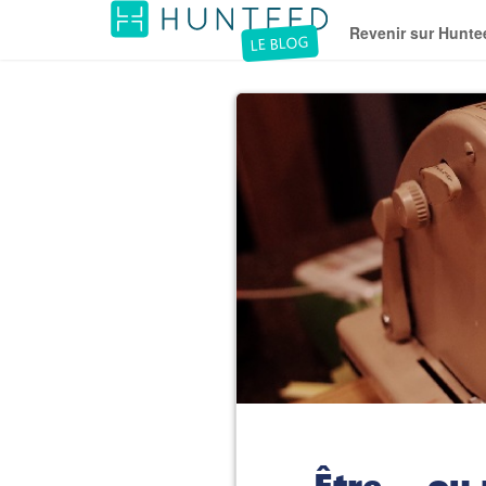
Revenir sur Hunte
LE BLOG
Être… ou n