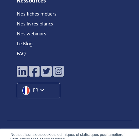
Ressources
Nos fiches métiers
Nos livres blancs
Nos webinars
Le Blog
FAQ
expand_more
FR
Hunteed SAS ©
2026
® Tous droits réservés
Nous utilisons des cookies techniques et statistiques pour améliorer
votre expérience et nos services.