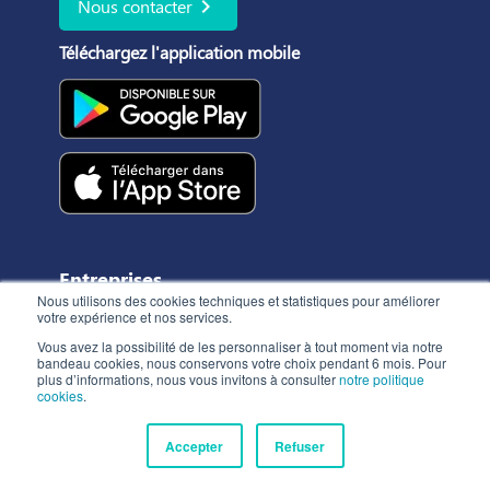
chevron_right
Nous contacter
Téléchargez l'application mobile
Entreprises
Nous utilisons des cookies techniques et statistiques pour améliorer
votre expérience et nos services.
Comment ça marche ?
Vous avez la possibilité de les personnaliser à tout moment via notre
Tarifs
bandeau cookies, nous conservons votre choix pendant 6 mois. Pour
plus d’informations, nous vous invitons à consulter
notre politique
Diffuser une annonce
cookies
.
Accepter
Refuser
Consultants en recrutements