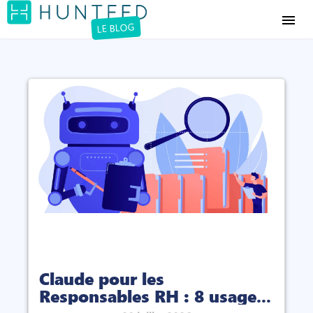
menu
LE BLOG
Claude pour les
Responsables RH : 8 usages