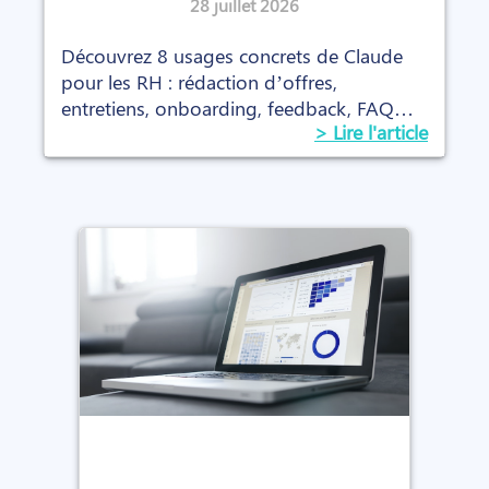
concrets (avec les prompts)
28 juillet 2026
Découvrez 8 usages concrets de Claude
pour les RH : rédaction d’offres,
entretiens, onboarding, feedback, FAQ
> Lire l'article
interne et prompts prêts à l’emploi.