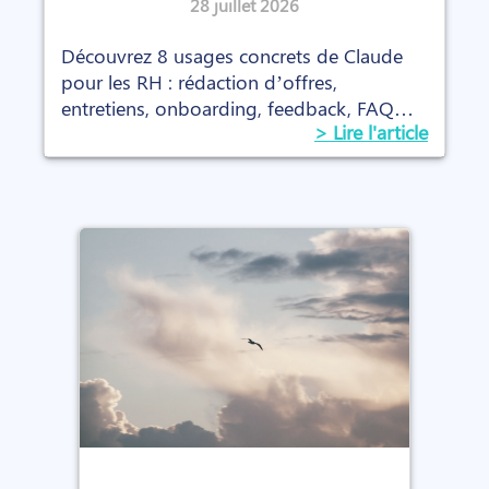
concrets (avec les prompts)
28 juillet 2026
Découvrez 8 usages concrets de Claude
pour les RH : rédaction d’offres,
entretiens, onboarding, feedback, FAQ
> Lire l'article
interne et prompts prêts à l’emploi.