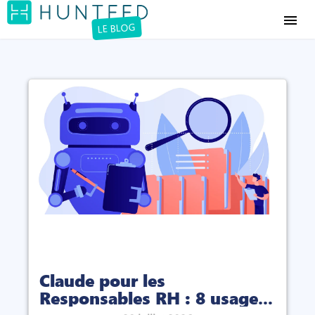
menu
LE BLOG
Claude pour les
Responsables RH : 8 usages