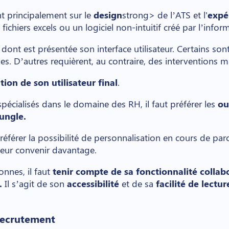
ent principalement sur le
design
strong> de l’ATS et l'
expér
ichiers excels ou un logiciel non-intuitif créé par l’inform
 dont est présentée son interface utilisateur. Certains s
es. D’autres requièrent, au contraire, des interventions m
tion de son utilisateur final
.
pécialisés dans le domaine des RH, il faut préférer les
ou
ungle.
référer la possibilité de personnalisation en cours de pa
eur convenir davantage.
onnes, il faut
tenir compte de sa fonctionnalité collabo
.
Il s’agit de son
accessibilité
et de sa
facilité de lectu
recrutement