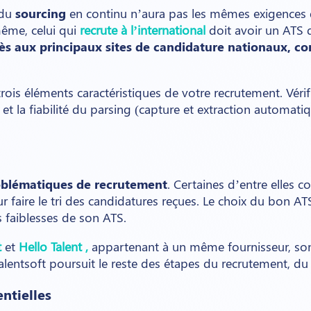
 du
sourcing
en continu n’aura pas les mêmes exigences q
me, celui qui
recrute à l’international
doit avoir un ATS 
ès aux principaux sites de candidature nationaux,
com
rois éléments caractéristiques de votre recrutement. Véri
et la fiabilité du parsing (capture et extraction automat
oblématiques de recrutement
. Certaines d’entre elles c
 faire le tri des candidatures reçues. Le choix du bon AT
s faiblesses de son ATS.
t
et
Hello Talent
,
appartenant à un même fournisseur, so
alentsoft poursuit le reste des étapes du recrutement, du t
entielles