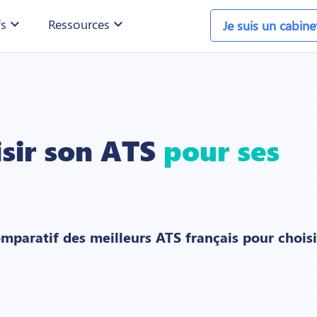
fs
expand_more
Ressources
expand_more
Je suis un cabin
sir son ATS
pour ses
comparatif des meilleurs ATS français pour choisi