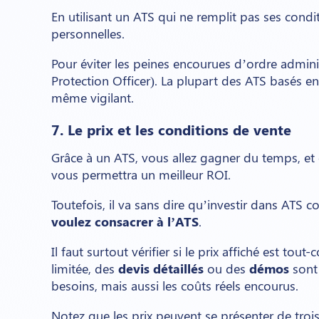
En utilisant un ATS qui ne remplit pas ses condi
personnelles.
Pour éviter les peines encourues d’ordre adminis
Protection Officer). La plupart des ATS basés en
même vigilant.
7. Le prix et les conditions de vente
Grâce à un ATS, vous allez gagner du temps, et
vous permettra un meilleur ROI.
Toutefois, il va sans dire qu’investir dans AT
voulez consacrer à l’ATS
.
Il faut surtout vérifier si le prix affiché est to
limitée, des
devis détaillés
ou des
démos
sont 
besoins, mais aussi les coûts réels encourus.
Notez que les prix peuvent se présenter de trois