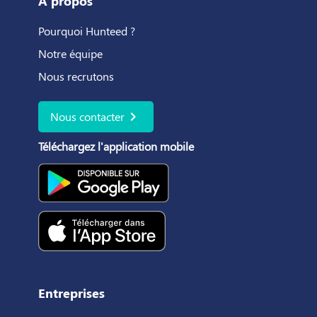
À propos
Pourquoi Hunteed ?
Notre équipe
Nous recrutons
chevron_right
Nous contacter
Téléchargez l'application mobile
Entreprises