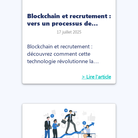
Blockchain et recrutement :
vers un processus de
vérification plus sécurisé
17 juillet 2025
et transparent
Blockchain et recrutement :
découvrez comment cette
technologie révolutionne la
vérification des candidats en
rendant le processus plus sécurisé,
> Lire l'article
transparent et fiable.