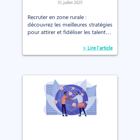
face à la désertification des
31 juillet 2025
talents ?
Recruter en zone rurale :
découvrez les meilleures stratégies
pour attirer et fidéliser les talents
malgré la pénurie et l’éloignement
géographique.
> Lire l'article