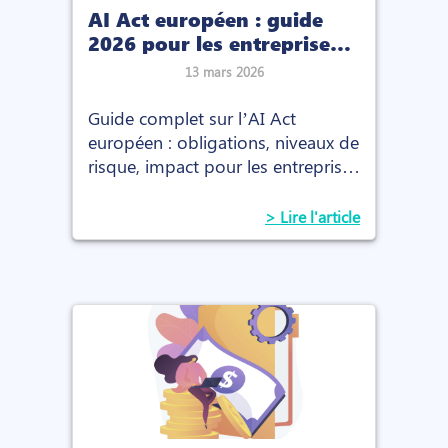
AI Act européen : guide
2026 pour les entreprises
suisses et européennes
13 mars 2026
Guide complet sur l’AI Act
européen : obligations, niveaux de
risque, impact pour les entreprises
et les RH, et checklist pour se
mettre en conformité.
> Lire l'article