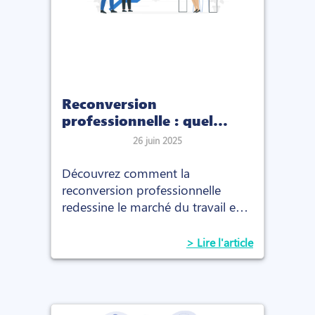
Reconversion
professionnelle : quel
impact sur le marché du
26 juin 2025
travail en 2025 ?
Découvrez comment la
reconversion professionnelle
redessine le marché du travail en
2025 : enjeux, tendances et
impacts sur les entreprises.
> Lire l'article