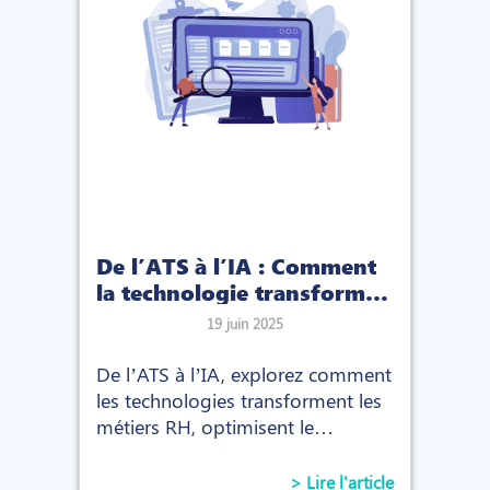
De l’ATS à l’IA : Comment
la technologie transforme
les métiers RH
19 juin 2025
De l’ATS à l’IA, explorez comment
les technologies transforment les
métiers RH, optimisent le
recrutement et redéfinissent le
rôle des équipes RH.
> Lire l'article