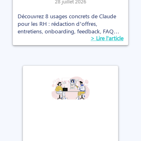
concrets (avec les prompts)
28 juillet 2026
Découvrez 8 usages concrets de Claude
pour les RH : rédaction d’offres,
entretiens, onboarding, feedback, FAQ
> Lire l'article
interne et prompts prêts à l’emploi.