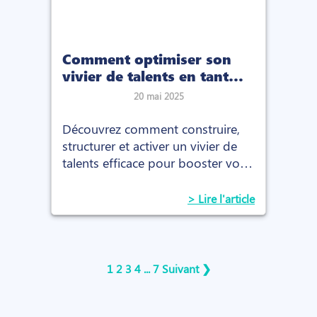
Comment optimiser son
vivier de talents en tant
qu’indépendant en 2025 ?
20 mai 2025
Découvrez comment construire,
structurer et activer un vivier de
talents efficace pour booster votre
activité de recruteur freelance en
2025.
> Lire l'article
1
2
3
4
...
7
Suivant ❯