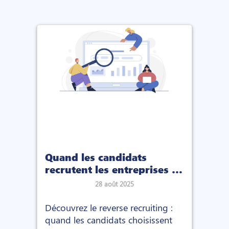
Quand les candidats
recrutent les entreprises :
l’ère du "reverse
28 août 2025
recruiting”
Découvrez le reverse recruiting :
quand les candidats choisissent