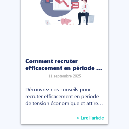
Comment recruter
efficacement en période de
tension économique ?
11 septembre 2025
Découvrez nos conseils pour
recruter efficacement en période
de tension économique et attirer
les meilleurs talents malgré un
marché incertain.
> Lire l'article