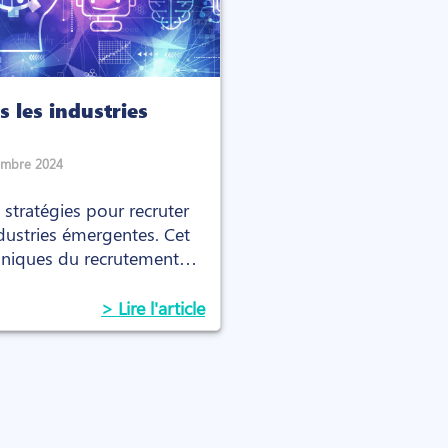
 les industries
embre 2024
 stratégies pour recruter
dustries émergentes. Cet
s uniques du recrutement
ine croissance et offre des
tirer et retenir les talents
> Lire l'article