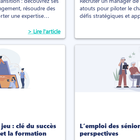
ansition : découvrez ses
Recruter un manager de t
angement, résoudre des
atouts pour piloter le 
rter une expertise
défis stratégiques et ap
immédiate
> Lire l'article
jeu : clé du succès
L’emploi des sénior
et la formation
perspectives