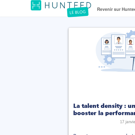
Revenir sur Hunte
LE BLOG
La talent density : u
booster la performa
17 janvi