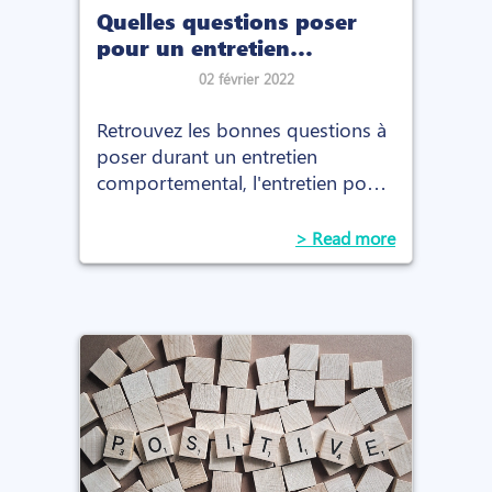
Quelles questions poser
pour un entretien
comportemental ?
02 février 2022
Retrouvez les bonnes questions à
poser durant un entretien
comportemental, l'entretien pour
évaluer les soft skills d’un
candidat.
> Read more