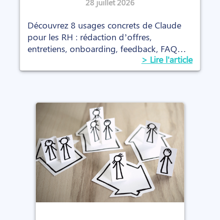
concrets (avec les prompts)
28 juillet 2026
Découvrez 8 usages concrets de Claude
pour les RH : rédaction d’offres,
entretiens, onboarding, feedback, FAQ
> Lire l'article
interne et prompts prêts à l’emploi.