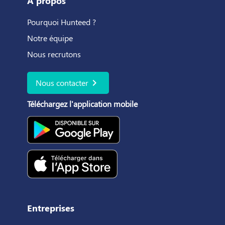
À propos
Pourquoi Hunteed ?
Notre équipe
Nous recrutons
chevron_right
Nous contacter
Téléchargez l'application mobile
Entreprises