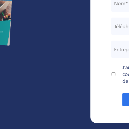
J'
co
de