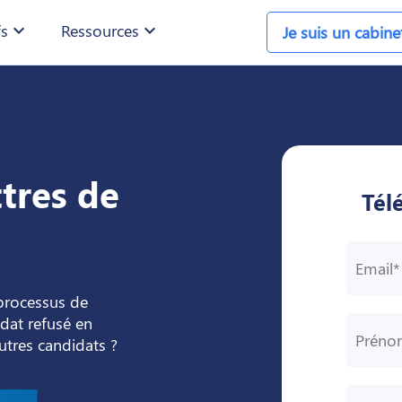
fs
expand_more
Ressources
expand_more
Je suis un cabin
tres de
Tél
processus de
dat refusé en
tres candidats ?