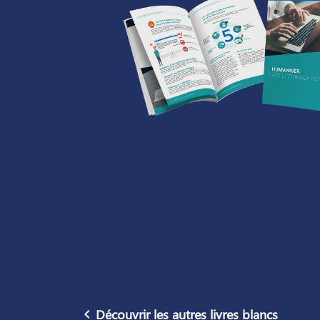
navigate_before
Découvrir les autres livres blancs