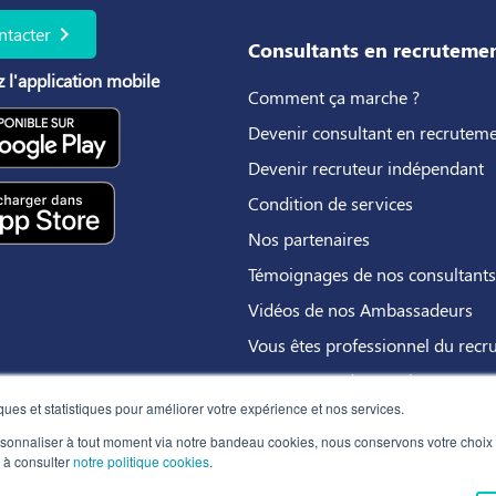
chevron_right
ntacter
Consultants en recruteme
 l'application mobile
Comment ça marche ?
Devenir consultant en recrutem
Devenir recruteur indépendant
Condition de services
Nos partenaires
Témoignages de nos consultants
Vidéos de nos Ambassadeurs
Vous êtes professionnel du recr
Programme de parrainage
ues et statistiques pour améliorer votre expérience et nos services.
ersonnaliser à tout moment via notre bandeau cookies, nous conservons votre choix
s à consulter
notre politique cookies
.
ditions Générales d'Utilisation
Charte de Déontologie