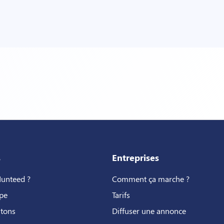
s
Entreprises
Hunteed ?
Comment ça marche ?
pe
Tarifs
utons
Diffuser une annonce