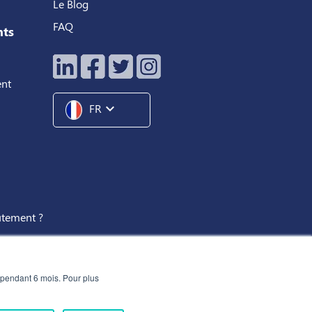
Le Blog
FAQ
nts
ent
expand_more
FR
utement ?
 pendant 6 mois. Pour plus
Politique de Confidentialité