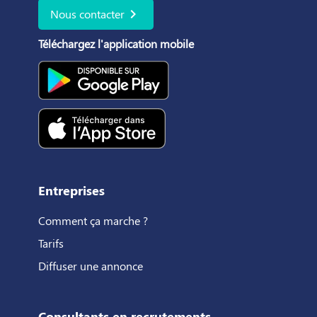
chevron_right
Nous contacter
Téléchargez l'application mobile
Entreprises
Comment ça marche ?
Tarifs
Diffuser une annonce
Consultants en recrutements