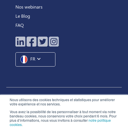
Nos webinars
Le Blog
FAQ
expand_more
FR
Hunteed SAS ©
2026
® Tous droits réservés
Nous utilisons des cookies techniques et statistiques pour améliorer
votre expérience et nos services.
Conditions Générales d'Utilisation
Vous avez la possibilité de les personnaliser à tout moment via notre
Charte de Déontologie
bandeau cookies, nous conservons votre choix pendant 6 mois. Pour
plus d’informations, nous vous invitons à consulter
notre politique
Politique de Confidentialité
cookies
.