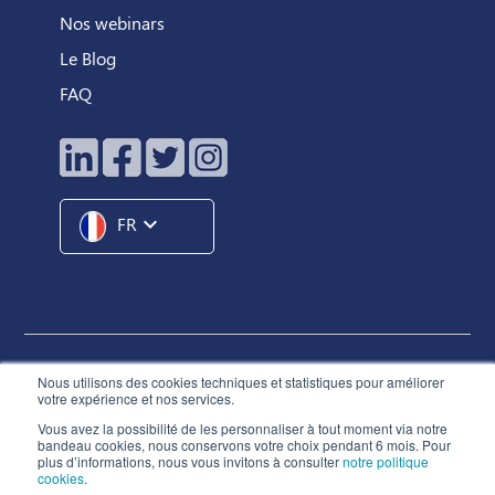
Nos webinars
Le Blog
FAQ
expand_more
FR
Hunteed SAS ©
2026
® Tous droits réservés
Nous utilisons des cookies techniques et statistiques pour améliorer
votre expérience et nos services.
Conditions Générales d'Utilisation
Vous avez la possibilité de les personnaliser à tout moment via notre
Charte de Déontologie
bandeau cookies, nous conservons votre choix pendant 6 mois. Pour
plus d’informations, nous vous invitons à consulter
notre politique
Politique de Confidentialité
cookies
.