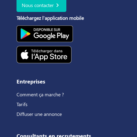
chevron_right
Nous contacter
Téléchargez l'application mobile
Entreprises
Comment ça marche ?
Tarifs
Diffuser une annonce
Consultants en recrutements