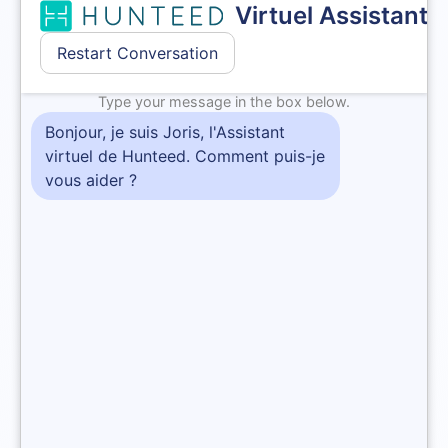
Des missions spécifiques au domaine du
recrutement : le consultant en recrutement
indépendant, doit tout d’abord
réaliser un
sourcing
. Il doit alors
trier les candidatures et
sélectionner les candidats adéquats
afin de
réaliser une pré-qualification téléphonique. Suite à
cela, les candidats les plus pertinents seront
rencontrés physiquement dans les locaux du cabinet
de recrutement ou bien via un outil de
visioconférence. Le consultant en recrutement
freelance peut éventuellement faire passer un test
psychométrique aux candidats présentés par ses
soins pour présenter à son client une analyse
complémentaire et plus objective.
Des missions d’accompagnement : le consultant en
recrutement indépendant est en mesure
d’accompagner et suivre de bout en bout les besoins
de son portefeuille de clients sur la durée. De même,
il peut
accompagner les candidats durant