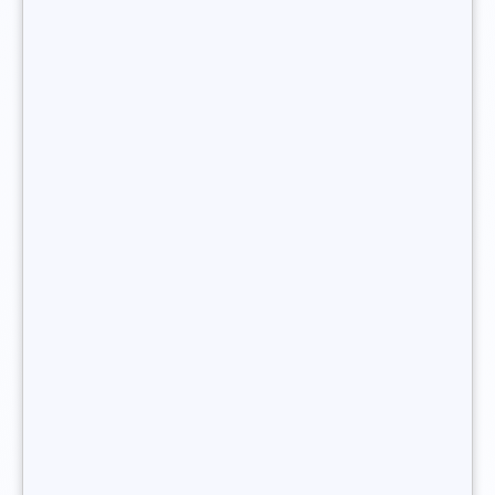
l’onboarding et tout au long de leur carrière
, au
gré de leur mobilité professionnelle.
Vous souhaitez devenir consultant en
recrutement indépendant ?
Quelle est la formation pour
devenir consultant en recrutement
indépendant ?
Il n’existe pas de diplôme reconnu par l’État contenant
l’intitulé “consultant en recrutement” et donc
pas de
formation de consultant en recrutement dans les
cycles académiques
. Les formations en management, en
psychologie ou en gestion des ressources humaines de