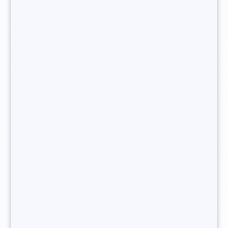
type Bac+3 minimum à l’université ou en école de
commerce sont donc à privilégier pour
devenir
consultant en recrutement indépendant
.
Des organismes privés peuvent cependant fournir des
formations non-diplômantes mais parfois certifiante de
consultant en recrutement.
Vous souhaitez devenir consultant en
recrutement indépendant ?
Quelle expérience professionnelle
pour devenir consultant en
recrutement indépendant ?