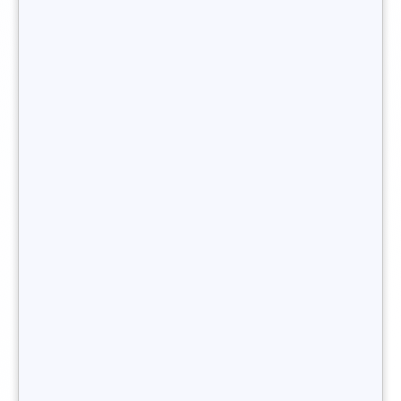
avantageuse sur le plan fiscal.
L’option du
portage salarial en tant que
consultant en recrutement indépendant
ne doit
pas non plus être oubliée car elle permet à un
recruteur freelance de bénéficier de l’assistance
d’une structure juridique organisée qui se charge des
tâches administratives et lui permet alors de se
concentrer sur le coeur de son métier : le sourcing, la
qualification et l’accompagnement de candidats.
Vous souhaitez devenir consultant en
recrutement indépendant ?
Utiliser Hunteed pour son activité