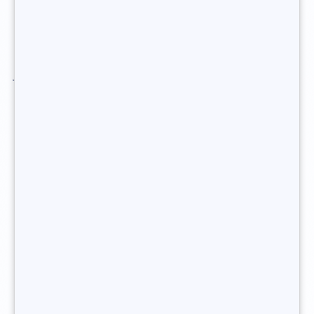
Une première expérience professionnelle dans le
recrutement est primordiale avant d’ambitionner de
devenir consultant en recrutement.
En effet, il est
fortement conseillé d’avoir travaillé en tant que recruteur
junior ou en tant que responsable du recrutement dans
une entreprise avant de se lancer dans le projet de devenir
consultant en recrutement indépendant et
créer son
propre cabinet de recrutement.
Vous souhaitez devenir consultant en
recrutement indépendant ?
Quelle forme juridique pour
s’enregistrer en tant que
consultant en recrutement