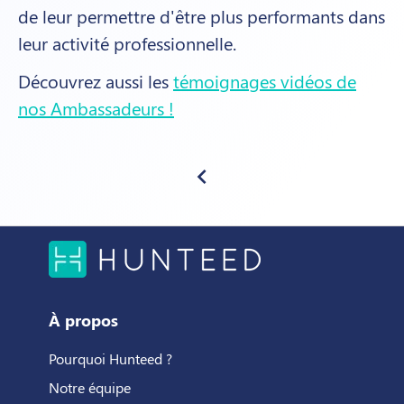
de leur permettre d'être plus performants dans
leur activité professionnelle.
Découvrez aussi les
témoignages vidéos de
nos Ambassadeurs !
navigate_before
À propos
Pourquoi Hunteed ?
Notre équipe