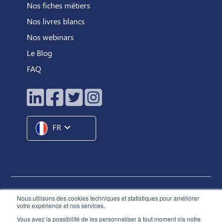
Nos fiches métiers
Nos livres blancs
Nos webinars
Le Blog
FAQ
expand_more
FR
Hunteed SAS ©
2026
® Tous droits réservés
Nous utilisons des cookies techniques et statistiques pour améliorer
votre expérience et nos services.
Conditions Générales d'Utilisation
Vous avez la possibilité de les personnaliser à tout moment via notre