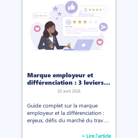
Marque employeur et
différenciation : 3 leviers
pour créer un avantage
02 avril 2026
compétitif sur le marché
du travail
Guide complet sur la marque
employeur et la différenciation :
enjeux, défis du marché du travail,
3 leviers clés (compétences, IA,
communication) et conseils pour
> Lire l'article