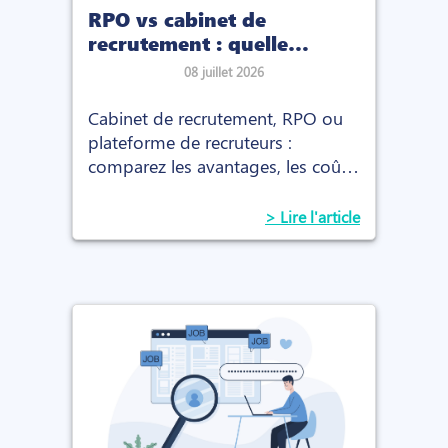
RPO vs cabinet de
recrutement : quelle
solution choisir en 2026 ?
08 juillet 2026
Cabinet de recrutement, RPO ou
plateforme de recruteurs :
comparez les avantages, les coûts
et le fonctionnement de chaque
solution
> Lire l'article