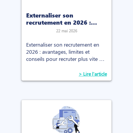
Externaliser son
recrutement en 2026 :
guide complet, avantages
22 mai 2026
et limites
Externaliser son recrutement en
2026 : avantages, limites et
conseils pour recruter plus vite et
accéder aux meilleurs talents.
> Lire l'article