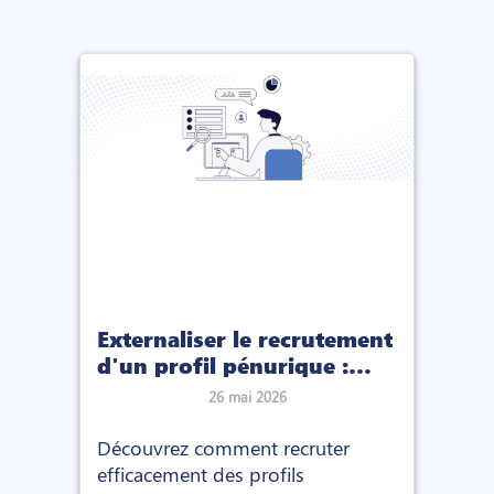
Externaliser le recrutement
d'un profil pénurique :
comment ça marche (et
26 mai 2026
pourquoi c'est différent)
Découvrez comment recruter
efficacement des profils