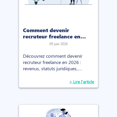
Comment devenir
recruteur freelance en
2026 : le guide complet
09 juin 2026
Découvrez comment devenir
recruteur freelance en 2026 :
revenus, statuts juridiques,
premières missions et conseils
pour réussir votre activité.
> Lire l'article