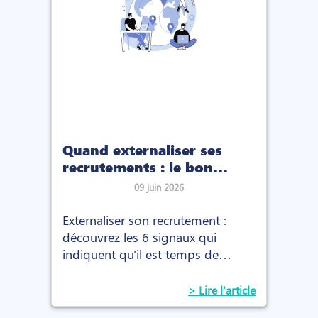
Quand externaliser ses
recrutements : le bon
moment pour se lancer
09 juin 2026
Externaliser son recrutement :
découvrez les 6 signaux qui
indiquent qu'il est temps de
passer le relais pour recruter plus
vite et plus efficacement.
> Lire l'article