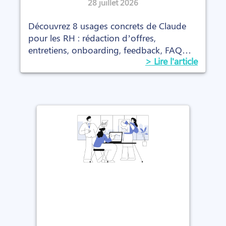
concrets (avec les prompts)
28 juillet 2026
Découvrez 8 usages concrets de Claude
pour les RH : rédaction d’offres,
entretiens, onboarding, feedback, FAQ
> Lire l'article
interne et prompts prêts à l’emploi.