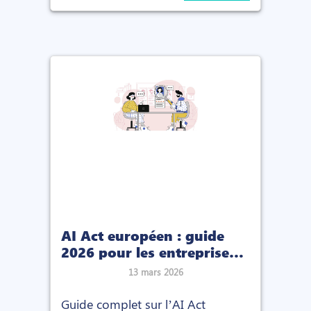
créer un avantage compétitif
durable et attirer les meilleurs
talents.
AI Act européen : guide
2026 pour les entreprises
suisses et européennes
13 mars 2026
Guide complet sur l’AI Act