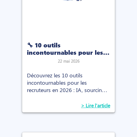
🔧 10 outils
incontournables pour les
recruteurs indépendants -
22 mai 2026
sourcing et qualification
candidats
Découvrez les 10 outils
incontournables pour les
recruteurs en 2026 : IA, sourcing,
automatisation, prise de notes et
qualification candidats.
> Lire l'article