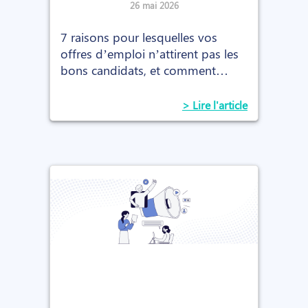
annonces (7 raisons +
26 mai 2026
solutions)
7 raisons pour lesquelles vos
offres d’emploi n’attirent pas les
bons candidats, et comment
améliorer vos recrutements en
2026.
> Lire l'article