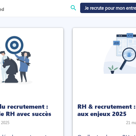
search
Je recrute pour mon entre
ed
 du recrutement :
RH & recrutement :
gie RH avec succès
aux enjeux 2025
l 2025
21 ma