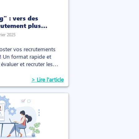
g" : vers des
rutement plus
caces ?
rier 2025
ster vos recrutements
 ! Un format rapide et
évaluer et recruter les
temps record.
> Lire l'article