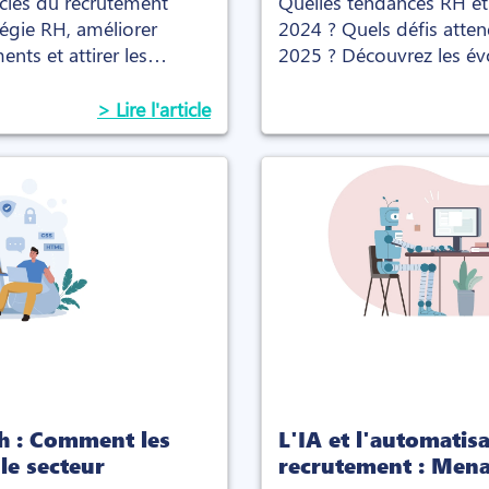
 clés du recrutement
Quelles tendances RH e
tégie RH, améliorer
2024 ? Quels défis atten
ents et attirer les
2025 ? Découvrez les évo
vous aux enjeux de dema
> Lire l'article
ch : Comment les
L'IA et l'automatis
le secteur
recrutement : Mena