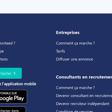
s
Entreprises
Hunteed ?
Comment ça marche ?
pe
Tarifs
utons
Diffuser une annonce
chevron_right
ntacter
Consultants en recruteme
 l'application mobile
Comment ça marche ?
Devenir consultant en recrutem
Devenir recruteur indépendant
Condition de services