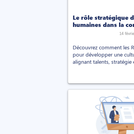
Le rôle stratégique 
humaines dans la co
culture de performa
14 févri
Découvrez comment les RH
pour développer une cult
alignant talents, stratégie
l’entreprise