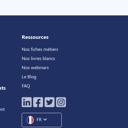
Ressources
Nos fiches métiers
Nos livres blancs
Nos webinars
Le Blog
FAQ
nts
ent
expand_more
FR