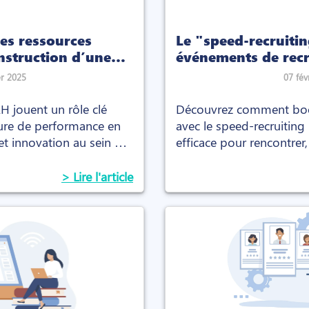
des ressources
Le "speed-recruitin
nstruction d’une
événements de rec
nce
rapides et plus effi
er 2025
07 fév
 jouent un rôle clé
Découvrez comment boo
ure de performance en
avec le speed-recruiting
 et innovation au sein de
efficace pour rencontrer, 
meilleurs talents en un 
> Lire l'article