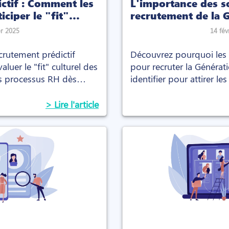
ctif : Comment les
L'importance des so
ciper le "fit"
recrutement de la 
ts
er 2025
14 fév
rutement prédictif
Découvrez pourquoi les so
aluer le "fit" culturel des
pour recruter la Généra
os processus RH dès
identifier pour attirer le
> Lire l'article