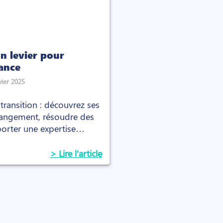
un levier pour
ance
vier 2025
ransition : découvrez ses
changement, résoudre des
porter une expertise
> Lire l'article