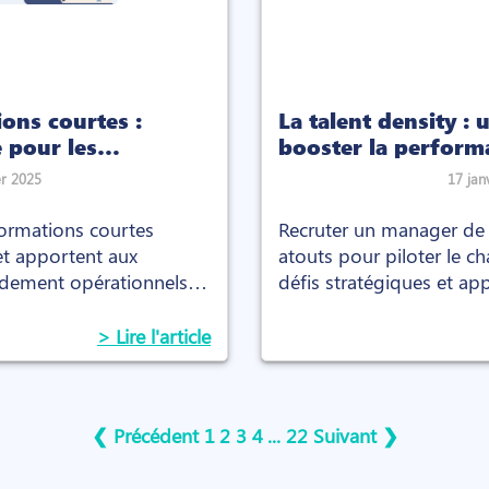
ons courtes :
La talent density : 
e pour les
booster la perform
er 2025
17 jan
ormations courtes
Recruter un manager de t
et apportent aux
atouts pour piloter le 
pidement opérationnels et
défis stratégiques et ap
arché.
immédiate
> Lire l'article
❮ Précédent
1
2
3
4
...
22
Suivant ❯