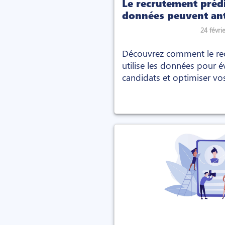
Le recrutement prédi
données peuvent anti
culturel des candida
24 févri
Découvrez comment le rec
utilise les données pour év
candidats et optimiser v
aujourd'hui.