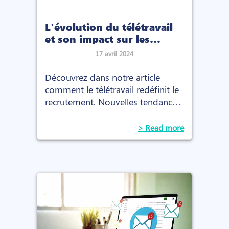
L'évolution du télétravail
et son impact sur les
pratiques de recrutement
17 avril 2024
Découvrez dans notre article
comment le télétravail redéfinit le
recrutement. Nouvelles tendances
et défis dans un monde du travail
de plus en plus virtuel.
> Read more