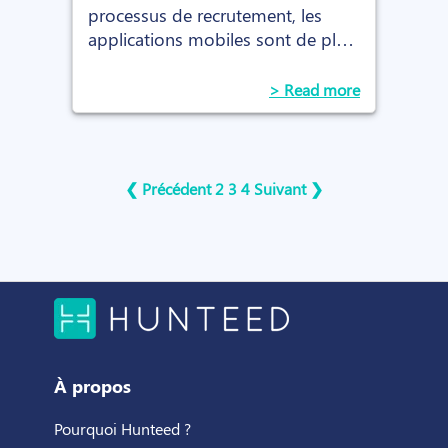
processus de recrutement, les
applications mobiles sont de plus
en plus utilisées, notamment pour
être plus réactif avec ses candidats
> Read more
! Découvrez le top 7 des
applications les plus intéressantes
pour les recruteurs
❮ Précédent
2
3
4
Suivant ❯
À propos
Pourquoi Hunteed ?