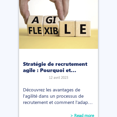
Stratégie de recrutement
agile : Pourquoi et
comment l'appliquer ?
12 avril 2023
Découvrez les avantages de
l'agilité dans un processus de
recrutement et comment l'adapter
à votre entreprise pour des
recrutements plus efficaces.
> Read more