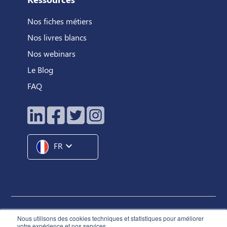
Nos fiches métiers
Nos livres blancs
Nos webinars
Le Blog
FAQ
expand_more
FR
Hunteed SAS ©
2026
® Tous droits réservés
Nous utilisons des cookies techniques et statistiques pour améliorer
votre expérience et nos services.