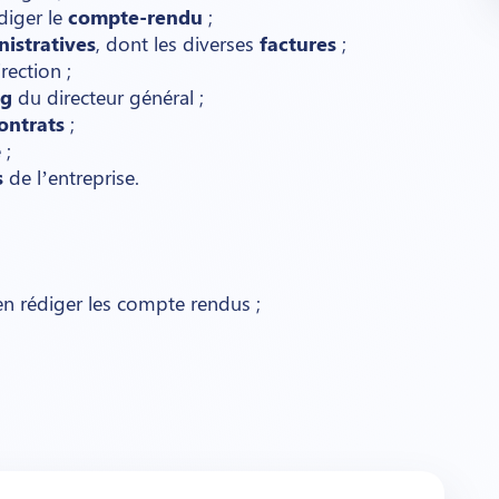
diger le
compte-rendu
;
istratives
, dont les diverses
factures
;
rection ;
ng
du directeur général ;
ontrats
;
 ;
s
de l’entreprise.
en rédiger les compte rendus ;