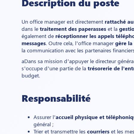
Description du poste
Un office manager est directement
rattaché au
dans le
traitement des paperasses
et la
gesti
également de
réceptionner les appels téléph
messages
. Outre cela, l’office manager
gère la
la communication avec les partenaires financiers,
aDans sa mission d’appuyer le directeur général
s’occupe d’une partie de la
trésorerie de l’ent
budget.
Responsabilité
Assurer l’
accueil physique et téléphoni
général ;
Trier et transmettre les
courriers
et les mes