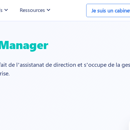
fs
expand_more
Ressources
expand_more
Je suis un cabin
 Manager
fait de l’assistanat de direction et s’occupe de la ge
ise.