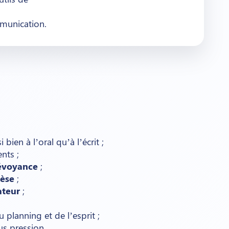
munication.
bien à l’oral qu’à l’écrit ;
nts ;
évoyance
;
hèse
;
ateur
;
 planning et de l’esprit ;
us pression.