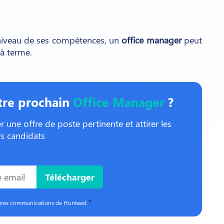
niveau de ses compétences, un
office manager
peut
à terme.
tre prochain
Office Manager
?
 une offre de poste pertinente et attirer les
rs candidats
*
utres communications de Hunteed.