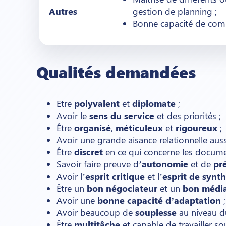
Autres
gestion de planning ;
Bonne capacité de com
Qualités demandées
Etre
polyvalent
et
diplomate
;
Avoir le
sens du service
et des priorités ;
Être
organisé
,
méticuleux
et
rigoureux
;
Avoir une grande aisance relationnelle aussi 
Être
discret
en ce qui concerne les docume
Savoir faire preuve d’
autonomie
et de
pr
Avoir l’
esprit critique
et l’
esprit de synt
Être un
bon négociateur
et un
bon médi
Avoir une
bonne capacité d’adaptation
;
Avoir beaucoup de
souplesse
au niveau du
Être
multitâche
et capable de travailler so