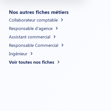
Nos autres fiches métiers
Collaborateur comptable
chevron_right
Responsable d'agence
chevron_right
Assistant commercial
chevron_right
Responsable Commercial
chevron_right
Ingénieur
chevron_right
Voir toutes nos fiches
chevron_right