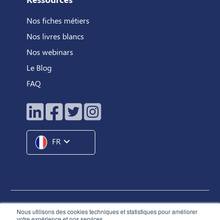
Nos fiches métiers
Nos livres blancs
Nos webinars
Le Blog
FAQ
expand_more
FR
Hunteed SAS ©
2026
® Tous droits réservés
Nous utilisons des cookies techniques et statistiques pour améliorer
votre expérience et nos services.