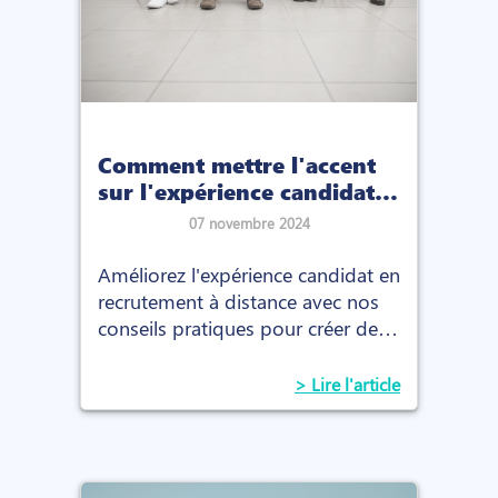
Comment mettre l'accent
sur l'expérience candidat
dans le recrutement à
07 novembre 2024
distance ?
Améliorez l'expérience candidat en
recrutement à distance avec nos
conseils pratiques pour créer des
processus fluides, engageants et
efficaces.
> Lire l'article