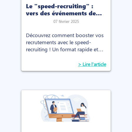
Le "speed-recruiting" :
vers des événements de
recrutement plus rapides
07 février 2025
et plus efficaces ?
Découvrez comment booster vos
recrutements avec le speed-
recruiting ! Un format rapide et
efficace pour rencontrer, évaluer et
recruter les meilleurs talents en un
> Lire l'article
temps record.