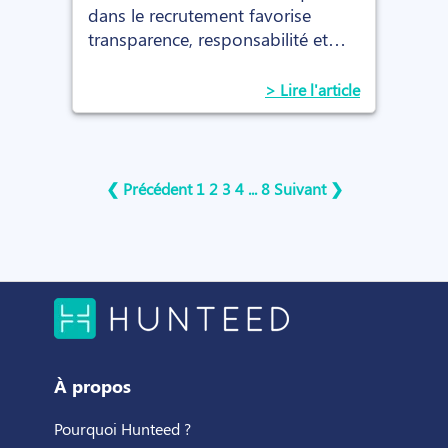
dans le recrutement favorise
transparence, responsabilité et
équité, renforçant la confiance
entre employeurs et candidats.
> Lire l'article
❮ Précédent
1
2
3
4
...
8
Suivant ❯
À propos
Pourquoi Hunteed ?