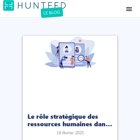
menu
LE BLOG
Le rôle stratégique des
ressources humaines dans
la construction d’une
14 février 2025
culture de performance