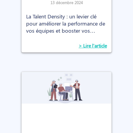
recrutement et la
13 décembre 2024
formation
La Talent Density : un levier clé
pour améliorer la performance de
vos équipes et booster vos
résultats.
> Lire l'article