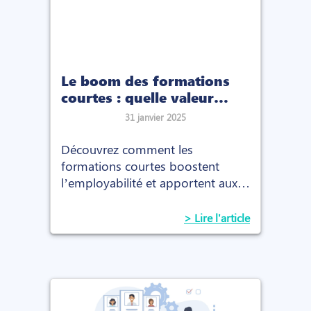
Le boom des formations
courtes : quelle valeur
ajoutée pour les recruteurs
31 janvier 2025
?
Découvrez comment les
formations courtes boostent
l’employabilité et apportent aux
recruteurs des talents rapidement
opérationnels et adaptés aux
> Lire l'article
besoins du marché.