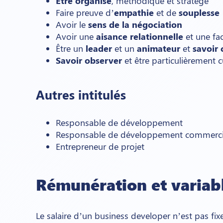
Être organisé
, méthodique et stratège
Faire preuve d’
empathie
et de
souplesse
Avoir le
sens de la négociation
Avoir une
aisance relationnelle
et une fa
Être un
leader
et un
animateur
et
savoir
Savoir observer
et être particulièrement c
Autres intitulés
Responsable de développement
Responsable de développement commerci
Entrepreneur de projet
Rémunération et variab
Le salaire d’un business developer n’est pas f