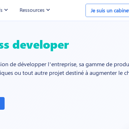
fs
expand_more
Ressources
expand_more
Je suis un cabin
ss developer
ion de développer l’entreprise, sa gamme de produi
ques ou tout autre projet destiné à augmenter le ch