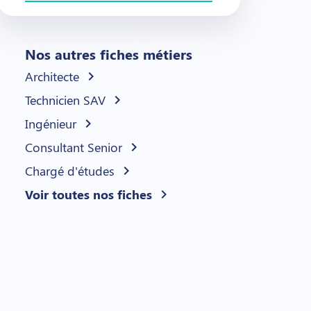
Nos autres fiches métiers
Architecte
chevron_right
Technicien SAV
chevron_right
Ingénieur
chevron_right
Consultant Senior
chevron_right
Chargé d'études
chevron_right
Voir toutes nos fiches
chevron_right