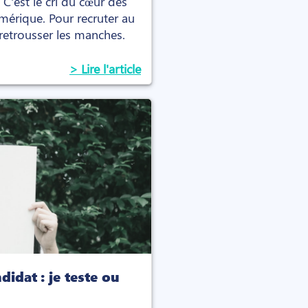
C'est le cri du cœur des
mérique. Pour recruter au
e retrousser les manches.
> Lire l'article
didat : je teste ou