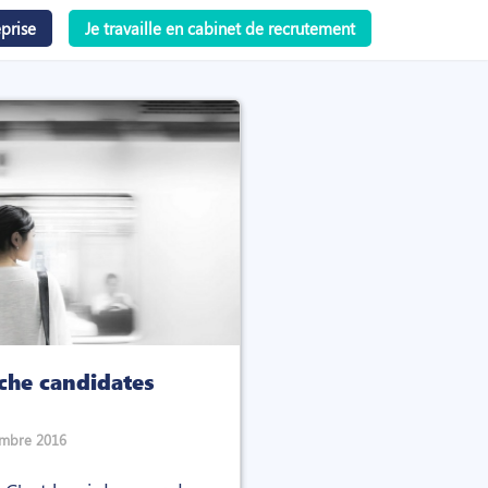
prise
Je travaille en cabinet de recrutement
che candidates
mbre 2016