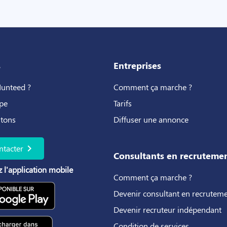
s
Entreprises
Hunteed ?
Comment ça marche ?
pe
Tarifs
utons
Diffuser une annonce
chevron_right
ntacter
Consultants en recruteme
 l'application mobile
Comment ça marche ?
Devenir consultant en recrutem
Devenir recruteur indépendant
Condition de services