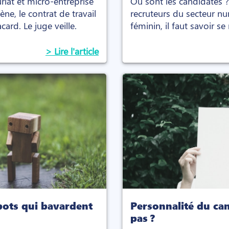
riat et micro-entreprise
Où sont les candidates ? 
ène, le contrat de travail
recruteurs du secteur nu
card. Le juge veille.
féminin, il faut savoir s
> Lire l'article
bots qui bavardent
Personnalité du can
pas ?