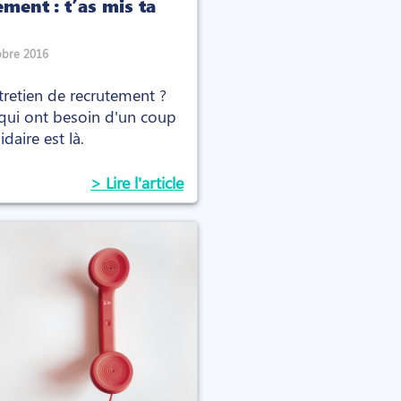
ement : t’as mis ta
obre 2016
tretien de recrutement ?
 qui ont besoin d'un coup
daire est là.
> Lire l'article