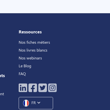
Ressources
Nos fiches métiers
Nos livres blancs
Nos webinars
Le Blog
FAQ
nts
ent
expand_more
FR