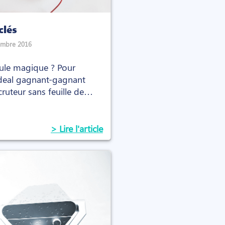
clés
embre 2016
ule magique ? Pour
e deal gagnant-gagnant
ruteur sans feuille de
> Lire l'article