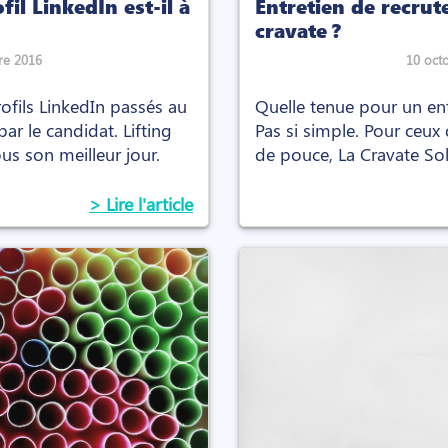
fil LinkedIn est-il à
Entretien de recrut
cravate ?
re 2016
10 oct
rofils LinkedIn passés au
Quelle tenue pour un en
 par le candidat. Lifting
Pas si simple. Pour ceux
us son meilleur jour.
de pouce, La Cravate Soli
> Lire l'article