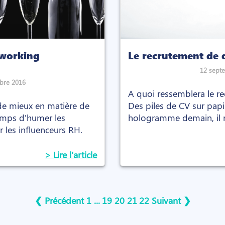
tworking
Le recrutement de 
12 sept
bre 2016
A quoi ressemblera le r
t de mieux en matière de
Des piles de CV sur papi
emps d'humer les
hologramme demain, il n
 les influenceurs RH.
pas.
> Lire l'article
❮ Précédent
1
...
19
20
21
22
Suivant ❯