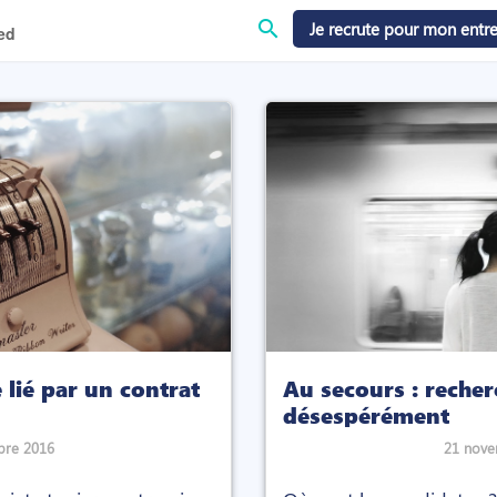
search
Je recrute pour mon entre
ed
 lié par un contrat
Au secours : recher
désespérément
bre 2016
21 nove