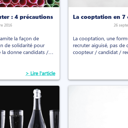
ter : 4 précautions
La cooptation en 7 
re 2016
26 sept
amite la façon de
La cooptation, une form
lan de solidarité pour
recruter aiguisé, pas d
 la donne candidats /
coopteur / candidat / rec
route à la hauteur.
> Lire l'article